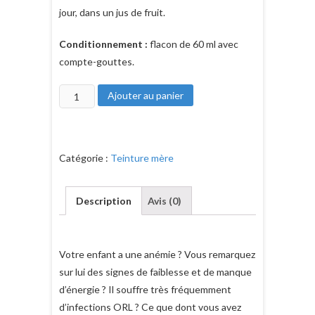
jour, dans un jus de fruit.
Conditionnement :
flacon de 60 ml avec
compte-gouttes.
quantité
Ajouter au panier
de
La
teinture
Catégorie :
Teinture mère
mère
d'églantier
bio
Description
Avis (0)
Votre enfant a une anémie ? Vous remarquez
sur lui des signes de faiblesse et de manque
d’énergie ? Il souffre très fréquemment
d’infections ORL ? Ce que dont vous avez