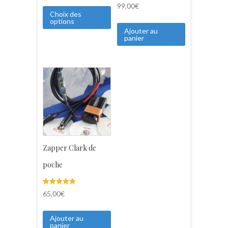
Noté
8
basé sur
99,00
€
4.88
notations
Choix des
sur 5
client
options
basé sur
notations
Ajouter au
client
panier
Zapper Clark de
poche
Noté
3
65,00
€
5.00
sur 5 basé
sur
notations
Ajouter au
client
panier