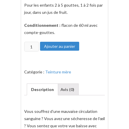
Pour les enfants 2 à 5 gouttes, 1 à 2 fois par
jour, dans un jus de fruit.
Conditionnement :
flacon de 60 ml avec
compte-gouttes.
quantité
Ajouter au panier
de
La
teinture
Catégorie :
Teinture mère
mère
de
myrtille
Description
Avis (0)
bio
Vous souffrez d’une mauvaise circulation
sanguine ? Vous avez une sécheresse de l’œil
? Vous sentez que votre vue baisse avec