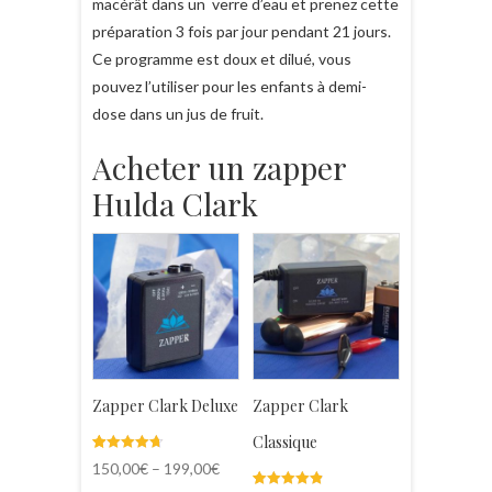
macérât dans un verre d’eau et prenez cette
préparation 3 fois par jour pendant 21 jours.
Ce programme est doux et dilué, vous
pouvez l’utiliser pour les enfants à demi-
dose dans un jus de fruit.
Acheter un zapper
Hulda Clark
Zapper Clark Deluxe
Zapper Clark
Classique
Noté
23
150,00
€
–
199,00
€
4.70
sur 5