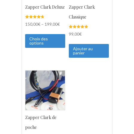
Zapper Clark Deluxe
Zapper Clark
Classique
Noté
23
150,00
€
–
199,00
€
4.70
sur 5
Noté
8
basé sur
99,00
€
4.88
notations
Choix des
sur 5
client
options
basé sur
notations
Ajouter au
client
panier
Zapper Clark de
poche