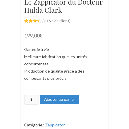
Le Zappicator du Docteur
Hulda Clark
(
6
avis client)
Noté
6
3.33
199,00
€
sur 5
basé
sur
notation
Garantie à vie
s client
Meilleure fabrication que les unités
concurrentes
Production de qualité grâce à des
composants plus précis
quantité
Ajouter au panier
de
Le
Zappicator
Catégorie :
Zappicator
du