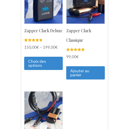
Zapper Clark Deluxe
Zapper Clark
Classique
Noté
23
150,00
€
–
199,00
€
4.70
sur 5
Noté
8
basé sur
99,00
€
4.88
notations
Choix des
sur 5
client
options
basé sur
notations
Ajouter au
client
panier