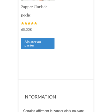
Zapper Clark de
poche
Noté
3
65,00
€
5.00
sur 5 basé
sur
notations
Ajouter au
client
panier
INFORMATION
Certains affirment le zapper clark pouvant