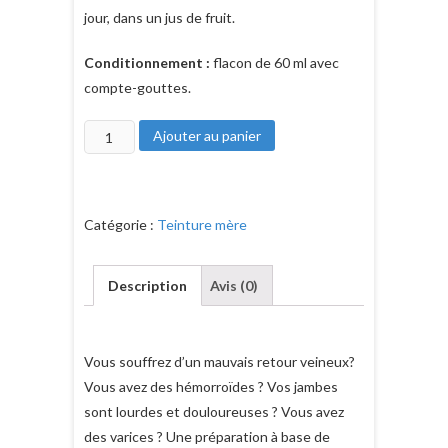
jour, dans un jus de fruit.
Conditionnement :
flacon de 60 ml avec
compte-gouttes.
quantité
Ajouter au panier
de
La
teinture
Catégorie :
Teinture mère
mère
de
marronnier
Description
Avis (0)
bio
Vous souffrez d’un mauvais retour veineux?
Vous avez des hémorroïdes ? Vos jambes
sont lourdes et douloureuses ? Vous avez
des varices ? Une préparation à base de