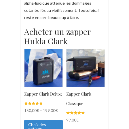
alpha-lipoïque atténue les dommages
cutanés liés au vieillissement. Toutefois, il
reste encore beaucoup à faire.
Acheter un zapper
Hulda Clark
Zapper Clark Deluxe
Zapper Clark
Classique
Noté
23
150,00
€
–
199,00
€
4.70
sur 5
Noté
8
basé sur
99,00
€
4.88
notations
Choix des
sur 5
client
options
basé sur