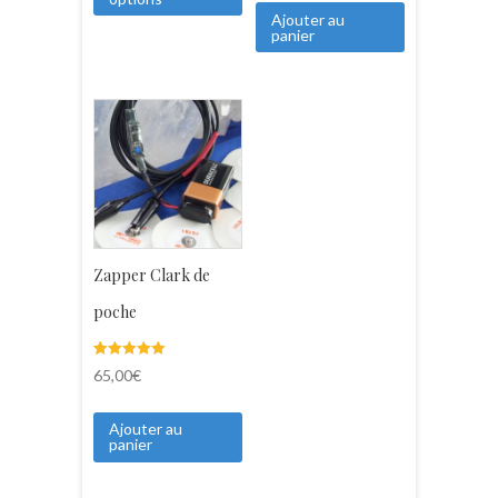
notations
Ajouter au
client
panier
Zapper Clark de
poche
Noté
3
65,00
€
5.00
sur 5 basé
sur
notations
Ajouter au
client
panier